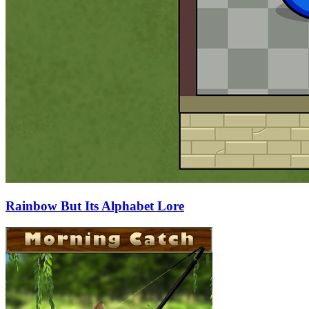
Rainbow But Its Alphabet Lore