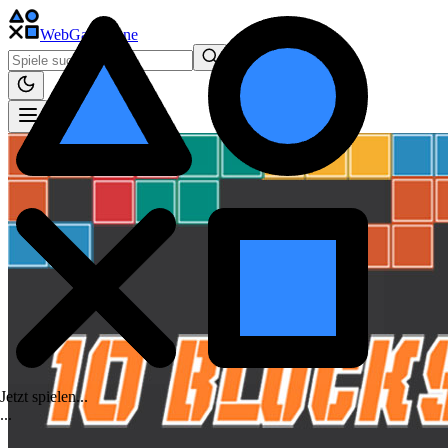
WebGame
.One
Jetzt spielen...
.
.
.